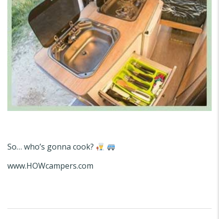
So… who’s gonna cook?
www.HOWcampers.com